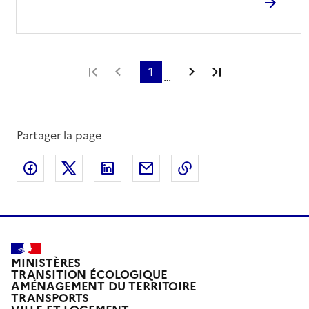
Première page
Page précédente
1
Page suivante
Dernière page
…
Partager la page
Partager sur Facebook
Partager sur X
Partager sur LinkedIn
Partager par email
Copier le lien de la 
MINISTÈRES
TRANSITION ÉCOLOGIQUE
AMÉNAGEMENT DU TERRITOIRE
TRANSPORTS