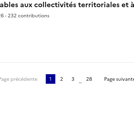
bles aux collectivités territoriales et
6 - 232 contributions
ère page
Page précédente
1
2
3
28
Page suivant
…
ien de la page dans le presse-papier