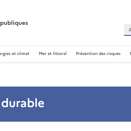
 publiques
Re
rgies et climat
Mer et littoral
Prévention des risques
durable