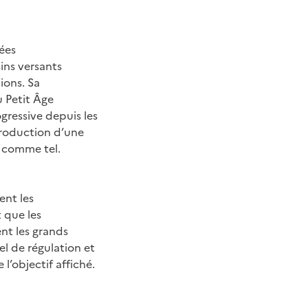
ées
ins versants
ions. Sa
u Petit Âge
gressive depuis les
troduction d’une
er comme tel.
ent les
 que les
ent les grands
l de régulation et
l’objectif affiché.