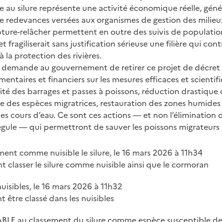
e au silure représente une activité économique réelle, géné
de redevances versées aux organismes de gestion des milieu
ture-relâcher permettent en outre des suivis de populations
 fragiliserait sans justification sérieuse une filière qui cont
 la protection des rivières.
e demande au gouvernement de retirer ce projet de décret
mentaires et financiers sur les mesures efficaces et scienti
té des barrages et passes à poissons, réduction drastique
le des espèces migratrices, restauration des zones humides 
es cours d’eau. Ce sont ces actions — et non l’élimination
régule — qui permettront de sauver les poissons migrateurs d
ment comme nuisible le silure, le 16 mars 2026 à 11h34
t classer le silure comme nuisible ainsi que le cormoran
nuisibles, le 16 mars 2026 à 11h32
nt être classé dans les nuisibles
E au classement du silure comme espèce susceptible de