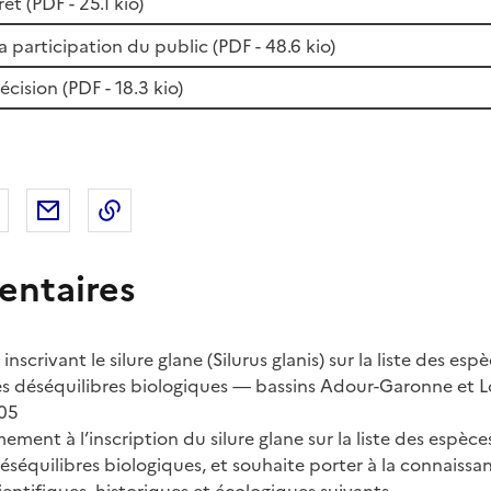
et (
PDF
- 25.1 kio)
a participation du public (
PDF
- 48.6 kio)
écision (
PDF
- 18.3 kio)
 Facebook
er sur X
Partager sur LinkedIn
Partager par email
Copier le lien de la page dans le presse-pap
ntaires
inscrivant le silure glane (Silurus glanis) sur la liste des es
 déséquilibres biologiques — bassins Adour-Garonne et Loi
05
ment à l’inscription du silure glane sur la liste des espèce
séquilibres biologiques, et souhaite porter à la connaissa