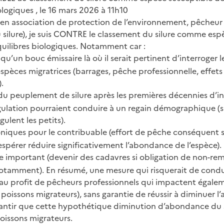
logiques , le 16 mars 2026 à 11h10
en association de protection de l’environnement, pêcheur s
 silure), je suis CONTRE le classement du silure comme esp
uilibres biologiques. Notamment car :
t qu’un bouc émissaire là où il serait pertinent d’interroger 
spèces migratrices (barrages, pêche professionnelle, effe
.
du peuplement de silure après les premières décennies d’ins
gulation pourraient conduire à un regain démographique (
gulent les petits).
iques pour le contribuable (effort de pêche conséquent s
spérer réduire significativement l’abondance de l’espèce).
e important (devenir des cadavres si obligation de non-remi
notamment). En résumé, une mesure qui risquerait de condu
(au profit de pêcheurs professionnels qui impactent égalem
oissons migrateurs), sans garantie de réussir à diminuer 
arantir que cette hypothétique diminution d’abondance du s
oissons migrateurs.