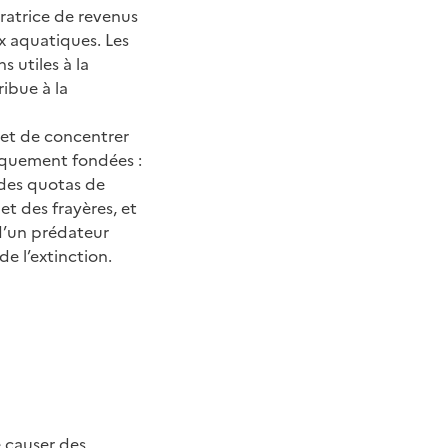
ratrice de revenus
x aquatiques. Les
 utiles à la
ribue à la
 et de concentrer
fiquement fondées :
 des quotas de
et des frayères, et
 d’un prédateur
e l’extinction.
 causer des