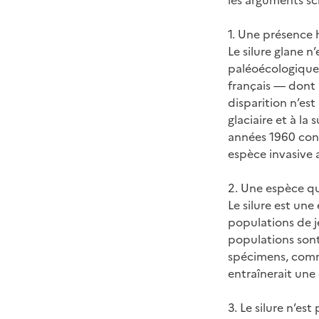
les arguments sci
1. Une présence 
Le silure glane 
paléoécologique
français — dont l
disparition n’es
glaciaire et à l
années 1960 cons
espèce invasive a
2. Une espèce qui
Le silure est une
populations de j
populations sont
spécimens, comme
entraînerait une 
3. Le silure n’es