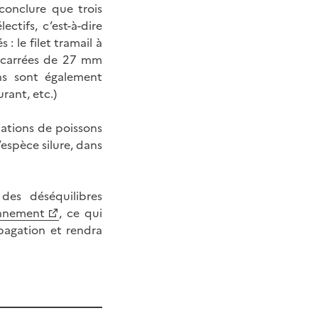
conclure que trois
ctifs, c’est-à-dire
: le filet tramail à
s carrées de 27 mm
ns sont également
rant, etc.)
lations de poissons
espèce silure, dans
des déséquilibres
onnement
, ce qui
opagation et rendra