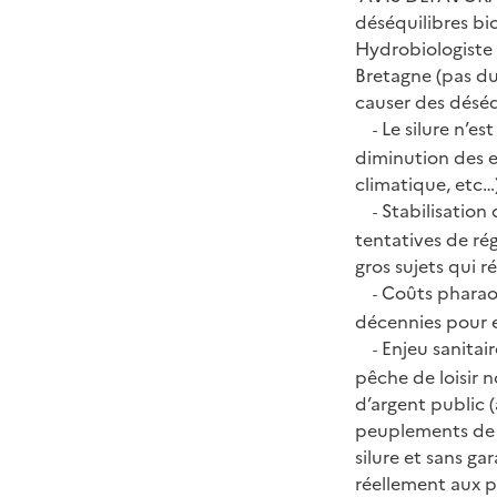
déséquilibres bio
Hydrobiologiste 
Bretagne (pas du
causer des déséq
Le silure n’es
-
diminution des e
climatique, etc…)
Stabilisation 
-
tentatives de ré
gros sujets qui ré
Coûts pharaon
-
décennies pour e
Enjeu sanitair
-
pêche de loisir 
d’argent public 
peuplements de p
silure et sans g
réellement aux p