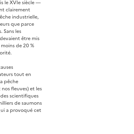
s le XVIe siècle —
ont clairement
êche industrielle,
ateurs que parce
. Sans les
 devaient être mis
; moins de 20 %
orité.
causes
ateurs tout en
 la pêche
nos fleuves) et les
des scientifiques
milliers de saumons
 qui a provoqué cet