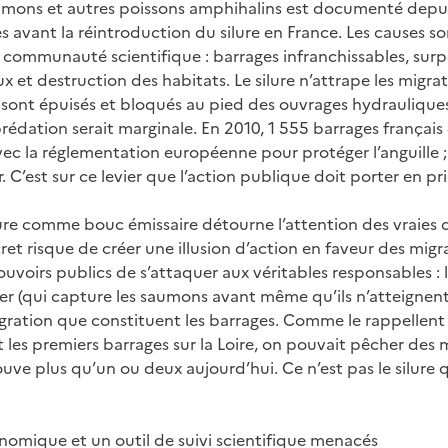
umons et autres poissons amphihalins est documenté depui
es avant la réintroduction du silure en France. Les causes s
a communauté scientifique : barrages infranchissables, surp
x et destruction des habitats. Le silure n’attrape les migr
 sont épuisés et bloqués au pied des ouvrages hydrauliques
prédation serait marginale. En 2010, 1 555 barrages français
ec la réglementation européenne pour protéger l’anguille 
r. C’est sur ce levier que l’action publique doit porter en pri
ilure comme bouc émissaire détourne l’attention des vraies 
ret risque de créer une illusion d’action en faveur des migr
ouvoirs publics de s’attaquer aux véritables responsables :
mer (qui capture les saumons avant même qu’ils n’atteignent 
igration que constituent les barrages. Comme le rappellent 
t les premiers barrages sur la Loire, on pouvait pêcher des 
rouve plus qu’un ou deux aujourd’hui. Ce n’est pas le silure
conomique et un outil de suivi scientifique menacés