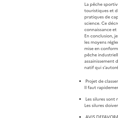
La pêche sportiv
touristiques et 
pratiques de cap
science. Ce décret
connaissance et à
En conclusion, j
les moyens régle
mise en conformi
pêche industriel
assainissement d
natif qui s’auto
Projet de classe
Il faut rapidemen
Les silures sont 
Les silures doive
AVIS DEFAVORABL