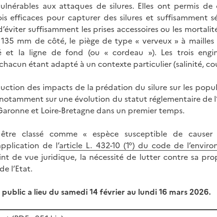
ulnérables aux attaques de silures. Elles ont permis de 
ois efficaces pour capturer des silures et suffisamment séle
’éviter suffisamment les prises accessoires ou les mortalités 
e 135 mm de côté, le piège de type « verveux » à maille
et la ligne de fond (ou « cordeau »). Les trois engi
hacun étant adapté à un contexte particulier (salinité, cou
duction des impacts de la prédation du silure sur les popu
notamment sur une évolution du statut réglementaire de l’
Garonne et Loire-Bretagne dans un premier temps.
 être classé comme « espèce susceptible de causer 
pplication de l’
article L. 432-10 (1°) du code de l’envir
int de vue juridique, la nécessité de lutter contre sa pr
 de l’Etat.
 public a lieu du samedi 14 février au lundi 16 mars 2026.