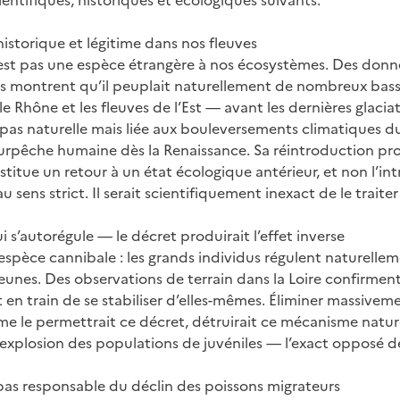
entifiques, historiques et écologiques suivants.
historique et légitime dans nos fleuves
n’est pas une espèce étrangère à nos écosystèmes. Des donn
s montrent qu’il peuplait naturellement de nombreux bass
e Rhône et les fleuves de l’Est — avant les dernières glaciat
t pas naturelle mais liée aux bouleversements climatiques d
a surpêche humaine dès la Renaissance. Sa réintroduction pro
titue un retour à un état écologique antérieur, et non l’in
u sens strict. Il serait scientifiquement inexact de le trait
 s’autorégule — le décret produirait l’effet inverse
 espèce cannibale : les grands individus régulent naturellem
eunes. Des observations de terrain dans la Loire confirment
 en train de se stabiliser d’elles-mêmes. Éliminer massivem
 le permettrait ce décret, détruirait ce mécanisme nature
explosion des populations de juvéniles — l’exact opposé de 
t pas responsable du déclin des poissons migrateurs