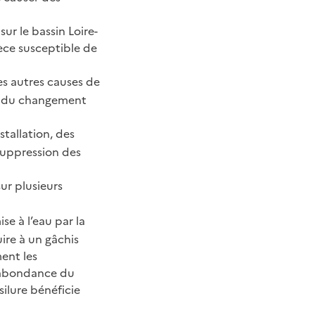
ur le bassin Loire-
èce susceptible de
les autres causes de
ts du changement
tallation, des
suppression des
ur plusieurs
se à l’eau par la
ire à un gâchis
ent les
l’abondance du
ilure bénéficie