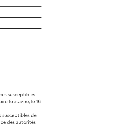
ier
pèces susceptibles
re-Bretagne, le 16
s susceptibles de
nce des autorités