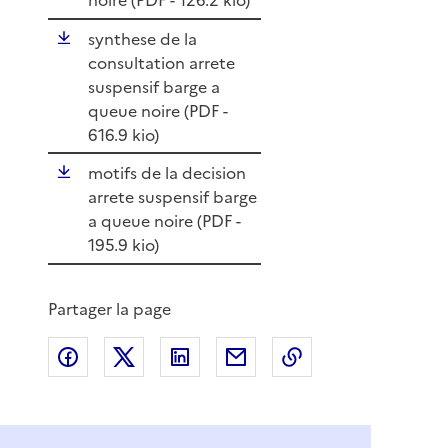
noire (
PDF
- 126.2 kio)
synthese de la
consultation arrete
suspensif barge a
queue noire (
PDF
-
616.9 kio)
motifs de la decision
arrete suspensif barge
a queue noire (
PDF
-
195.9 kio)
Partager la page
Partager sur Facebook
Partager sur X
Partager sur LinkedIn
Partager par email
Copier le lien de 