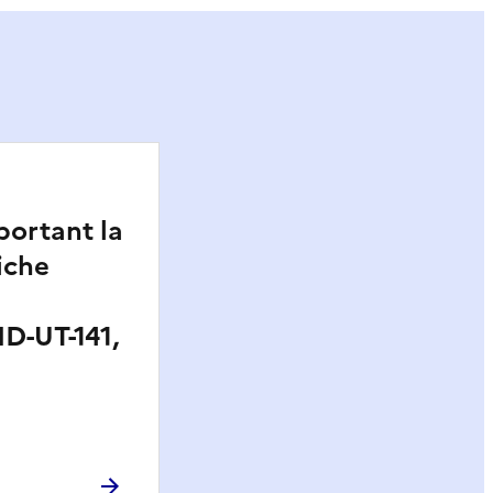
portant la
iche
D-UT-141,