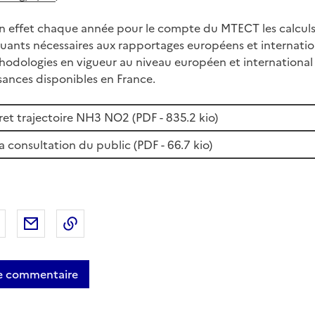
en effet chaque année pour le compte du MTECT les calculs
luants nécessaires aux rapportages européens et internation
thodologies en vigueur au niveau européen et international e
sances disponibles en France.
ret trajectoire NH3 NO2 (
PDF
- 835.2 kio)
a consultation du public (
PDF
- 66.7 kio)
 Facebook
er sur X
Partager sur LinkedIn
Partager par email
Copier le lien de la page dans le presse-pap
e commentaire