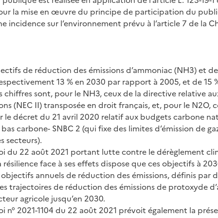
ur la mise en œuvre du principe de participation du publi
e incidence sur l’environnement prévu à l’article 7 de la C
jectifs de réduction des émissions d’ammoniac (NH3) et d
espectivement 13 % en 2030 par rapport à 2005, et de 15 
 chiffres sont, pour le NH3, ceux de la directive relative a
ons (NEC II) transposée en droit français, et, pour le N2O,
 le décret du 21 avril 2020 relatif aux budgets carbone nat
 bas carbone- SNBC 2 (qui fixe des limites d’émission de gaz
s secteurs).
 loi du 22 août 2021 portant lutte contre le dérèglement cl
résilience face à ses effets dispose que ces objectifs à 20
bjectifs annuels de réduction des émissions, définis par dé
des trajectoires de réduction des émissions de protoxyde d’
eur agricole jusqu’en 2030.
 loi n° 2021-1104 du 22 août 2021 prévoit également la prés