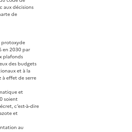
c aux décisions
harte de
e protoxyde
% en 2030 par
ux plafonds
 ceux des budgets
ionaux et à la
 à effet de serre
imatique et
30 soient
cret, c’est-à-dire
azote et
entation au