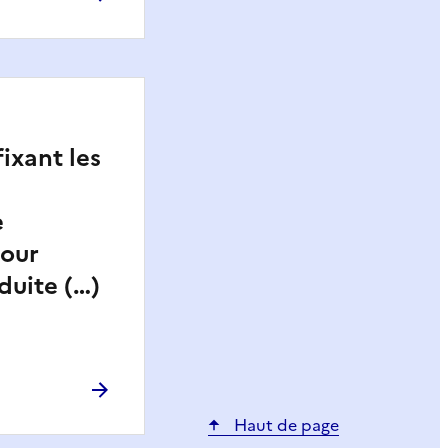
fixant les
e
pour
oduite (…)
Haut de page