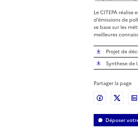
Le CITEPA réalise 
d’émissions de pol
se base sur les mé
meilleures connais
Projet de déc
Synthese de l
Partager la page
Partager sur
Partag
Déposer votr