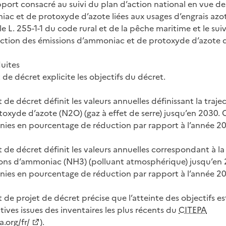
port consacré au suivi du plan d’action national en vue de
ac et de protoxyde d’azote liées aux usages d’engrais azo
le L. 255-1-1 du code rural et de la pêche maritime et le sui
uction des émissions d’ammoniac et de protoxyde d’azote d
duites
t de décret explicite les objectifs du décret.
et de décret définit les valeurs annuelles définissant la traj
toxyde d’azote (N2O) (gaz à effet de serre) jusqu’en 2030. 
inies en pourcentage de réduction par rapport à l’année 20
et de décret définit les valeurs annuelles correspondant à la
ions d’ammoniac (NH3) (polluant atmosphérique) jusqu’en 
inies en pourcentage de réduction par rapport à l’année 2
et de projet de décret précise que l’atteinte des objectifs es
ives issues des inventaires les plus récents du
CITEPA
.org/fr/
).