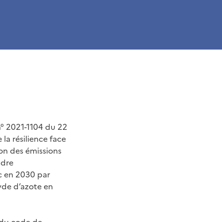
 n° 2021-1104 du 22
la résilience face
tion des émissions
ndre
c en 2030 par
yde d’azote en
1 du code de