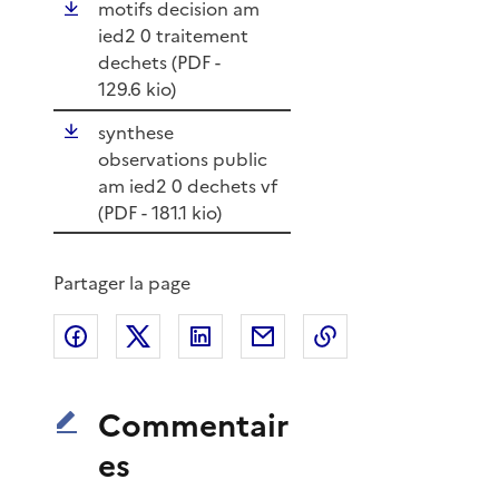
motifs decision am
ied2 0 traitement
dechets (
PDF
-
129.6 kio)
synthese
observations public
am ied2 0 dechets vf
(
PDF
- 181.1 kio)
Partager la page
Partager sur Facebook
Partager sur X
Partager sur LinkedIn
Partager par email
Copier le lien de 
Commentair
es