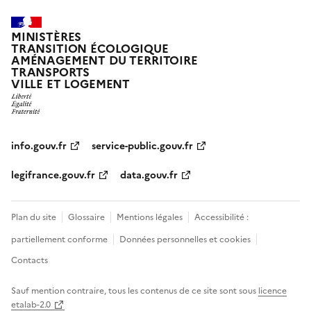
MINISTÈRES
TRANSITION ÉCOLOGIQUE
AMÉNAGEMENT DU TERRITOIRE
TRANSPORTS
VILLE ET LOGEMENT
info.gouv.fr
service-public.gouv.fr
legifrance.gouv.fr
data.gouv.fr
Plan du site
Glossaire
Mentions légales
Accessibilité :
partiellement conforme
Données personnelles et cookies
Contacts
Sauf mention contraire, tous les contenus de ce site sont sous
licence
etalab-2.0