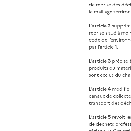
de reprise des déc
le maillage territor
L’
article 2
supprime 
reprise situé à moi
code de l’environn
par l’article 1.
L’
article 3
précise à
produits ou matéri
sont exclus du cha
L’
article 4
modifie l
canaux de collecte
transport des déch
L’
article 5
revoit le
de déchets profess
régionaux. Cet arti