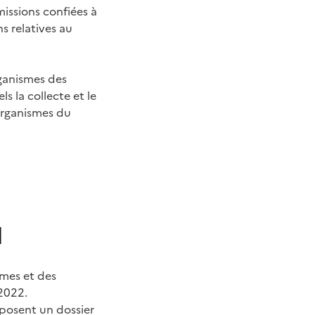
missions confiées à
s relatives au
rganismes des
s la collecte et le
-organismes du
l
smes et des
 2022.
posent un dossier