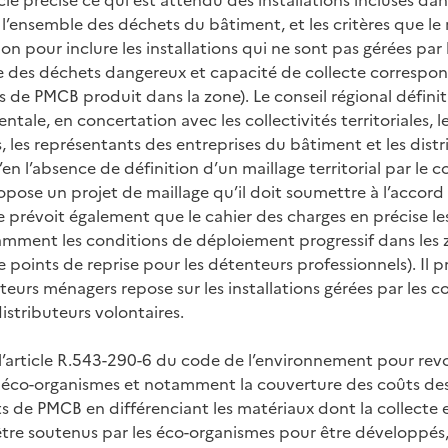
e l’ensemble des déchets du bâtiment, et les critères que le 
tion pour inclure les installations qui ne sont pas gérées par 
rise des déchets dangereux et capacité de collecte correspo
de PMCB produit dans la zone). Le conseil régional définit 
ntale, en concertation avec les collectivités territoriales, 
, les représentants des entreprises du bâtiment et les dist
’en l’absence de définition d’un maillage territorial par le co
opose un projet de maillage qu’il doit soumettre à l’accord
le prévoit également que le cahier des charges en précise l
amment les conditions de déploiement progressif dans les
e points de reprise pour les détenteurs professionnels). Il p
eurs ménagers repose sur les installations gérées par les co
 distributeurs volontaires.
l’article R.543-290-6 du code de l’environnement pour revo
s éco-organismes et notamment la couverture des coûts de
s de PMCB en différenciant les matériaux dont la collecte e
être soutenus par les éco-organismes pour être développés,