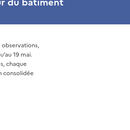
ur du bâtiment
s observations,
u’au 19 mai.
es, chaque
on consolidée