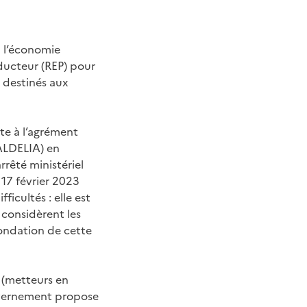
 à l’économie
oducteur (REP) pour
 destinés aux
te à l’agrément
ALDELIA) en
rêté ministériel
17 février 2023
ficultés : elle est
 considèrent les
fondation de cette
 (metteurs en
ouvernement propose