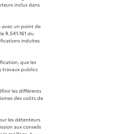
uteurs inclus dans
n avec un point de
cle R.541-161 du
ications induites
fication, que les
 travaux publics
inir les différents
nismes des coûts de
pour les détenteurs
ission aux conseils
 le maillage, à