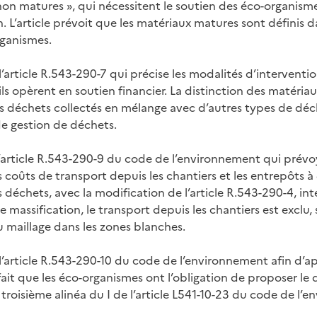
 non matures », qui nécessitent le soutien des éco-organism
n. L’article prévoit que les matériaux matures sont définis d
rganismes.
’article R.543-290-7 qui précise les modalités d’interventi
ils opèrent en soutien financier. La distinction des matéri
es déchets collectés en mélange avec d’autres types de déc
de gestion de déchets.
’article R.543-290-9 du code de l’environnement qui prévoya
 coûts de transport depuis les chantiers et les entrepôts à
 déchets, avec la modification de l’article R.543-290-4, in
 massification, le transport depuis les chantiers est exclu,
maillage dans les zones blanches.
l’article R.543-290-10 du code de l’environnement afin d’a
e fait que les éco-organismes ont l’obligation de proposer le 
troisième alinéa du I de l’article L541-10-23 du code de l’