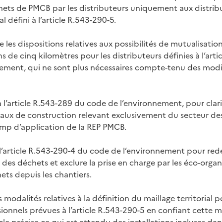
hets de PMCB par les distributeurs uniquement aux distrib
ial défini à l’article R.543-290-5.
les dispositions relatives aux possibilités de mutualisatio
ns de cinq kilomètres pour les distributeurs définies à l’arti
ement, qui ne sont plus nécessaires compte-tenu des modif
 l’article R.543-289 du code de l’environnement, pour clari
aux de construction relevant exclusivement du secteur des
mp d’application de la REP PMCB.
’article R.543-290-4 du code de l’environnement pour redéf
 des déchets et exclure la prise en charge par les éco-orga
ets depuis les chantiers.
s modalités relatives à la définition du maillage territorial 
ionnels prévues à l’article R.543-290-5 en confiant cette m
cle précise ce qui est attendu des installations incluses dans