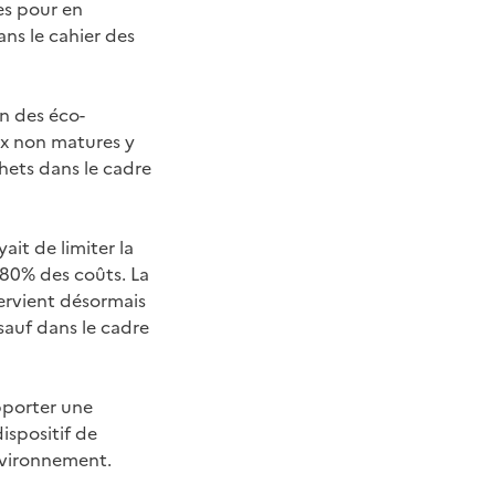
es pour en
ans le cahier des
on des éco-
aux non matures y
hets dans le cadre
it de limiter la
 80% des coûts. La
tervient désormais
 sauf dans le cadre
pporter une
dispositif de
environnement.