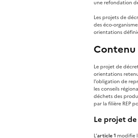
une refondation de 
Les projets de décr
des éco-organismes
orientations définie
Contenu 
Le projet de décret
orientations reten
l’obligation de rep
les conseils région
déchets des produi
par la filière REP 
Le projet de
L’
article 1
modifie l