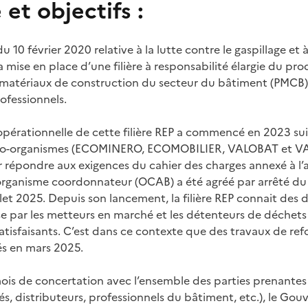
et objectifs :
du 10 février 2020 relative à la lutte contre le gaspillage et
la mise en place d’une filière à responsabilité élargie du pr
s matériaux de construction du secteur du bâtiment (PMCB)
ofessionnels.
pérationnelle de cette filière REP a commencé en 2023 sui
 éco-organismes (ECOMINERO, ECOMOBILIER, VALOBAT et V
répondre aux exigences du cahier des charges annexé à l’ar
’organisme coordonnateur (OCAB) a été agréé par arrêté du 
let 2025. Depuis son lancement, la filière REP connait des dif
e par les metteurs en marché et les détenteurs de déchets
satisfaisants. C’est dans ce contexte que des travaux de re
cés en mars 2025.
ois de concertation avec l’ensemble des parties prenantes
tés, distributeurs, professionnels du bâtiment, etc.), le G