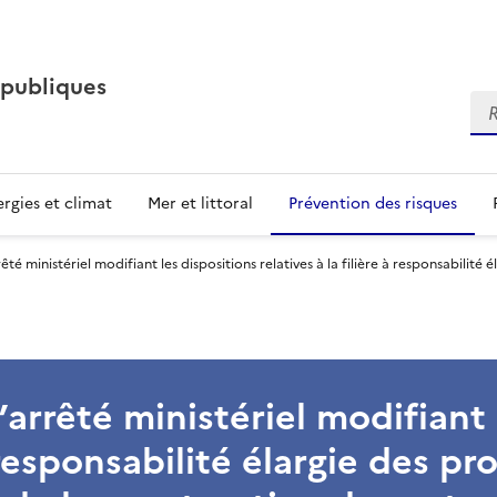
 publiques
Re
rgies et climat
Mer et littoral
Prévention des risques
êté ministériel modifiant les dispositions relatives à la filière à responsabilit
’arrêté ministériel modifiant 
à responsabilité élargie des p