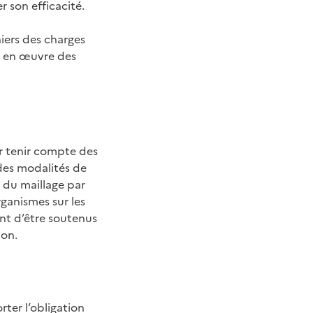
r son efficacité.
hiers des charges
e en œuvre des
ur tenir compte des
 des modalités de
n du maillage par
rganismes sur les
ent d’être soutenus
ion.
rter l’obligation