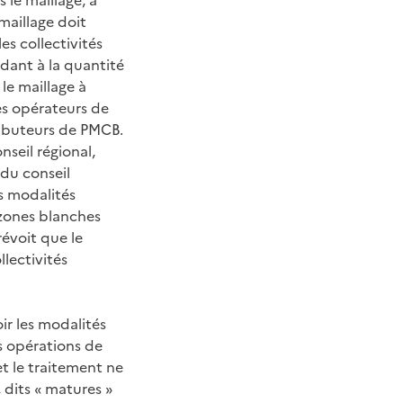
maillage doit
les collectivités
ndant à la quantité
le maillage à
les opérateurs de
ributeurs de PMCB.
nseil régional,
 du conseil
es modalités
 zones blanches
révoit que le
llectivités
ir les modalités
s opérations de
t le traitement ne
 dits « matures »