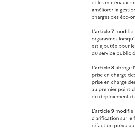
et les matériaux «
améliorer la gestio
charges des éco-o
L’
article 7
modifie l
organismes lorsqu’
est ajoutée pour l
du service public 
L’
article 8
abroge l
prise en charge des
prise en charge des
au premier point de
du déploiement du 
L’
article 9
modifie 
clarification sur l
réfaction prévu au 