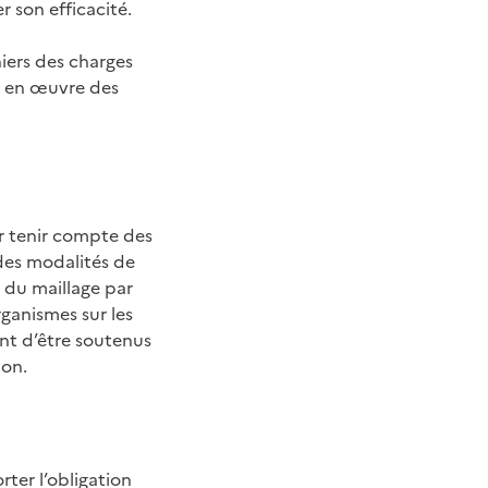
r son efficacité.
hiers des charges
e en œuvre des
ur tenir compte des
 des modalités de
n du maillage par
rganismes sur les
ent d’être soutenus
ion.
rter l’obligation