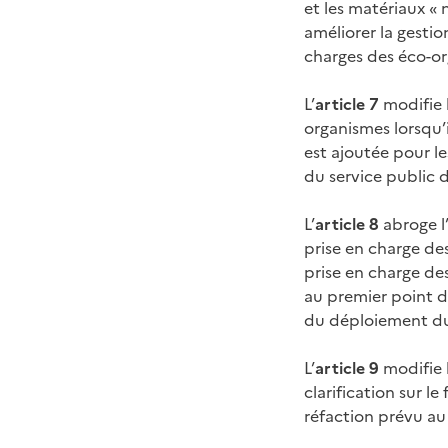
et les matériaux «
améliorer la gestio
charges des éco-o
L’
article 7
modifie l
organismes lorsqu’
est ajoutée pour l
du service public 
L’
article 8
abroge l
prise en charge des
prise en charge des
au premier point de
du déploiement du 
L’
article 9
modifie 
clarification sur l
réfaction prévu au 