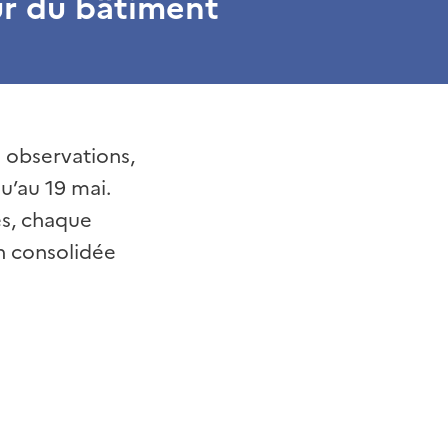
ur du bâtiment
s observations,
u’au 19 mai.
es, chaque
on consolidée