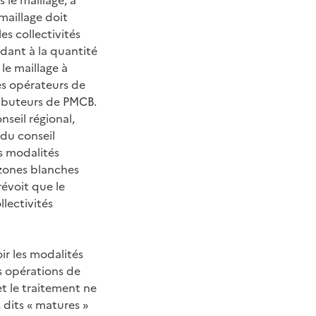
maillage doit
les collectivités
ndant à la quantité
le maillage à
les opérateurs de
ributeurs de PMCB.
nseil régional,
 du conseil
es modalités
 zones blanches
révoit que le
llectivités
ir les modalités
s opérations de
t le traitement ne
 dits « matures »