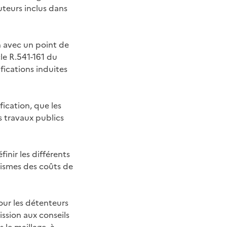
uteurs inclus dans
n avec un point de
cle R.541-161 du
ications induites
fication, que les
 travaux publics
inir les différents
nismes des coûts de
pour les détenteurs
ission aux conseils
 le maillage, à