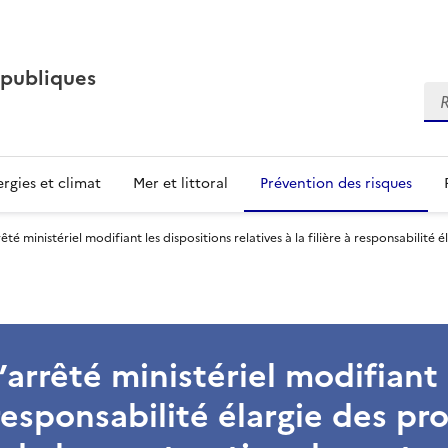
 publiques
Re
rgies et climat
Mer et littoral
Prévention des risques
êté ministériel modifiant les dispositions relatives à la filière à responsabilit
’arrêté ministériel modifiant 
à responsabilité élargie des p