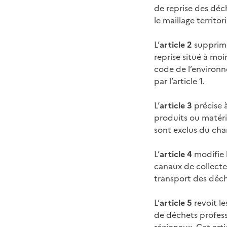
de reprise des déc
le maillage territor
L’
article 2
supprime 
reprise situé à moi
code de l’environn
par l’article 1.
L’
article 3
précise à
produits ou matéri
sont exclus du cha
L’
article 4
modifie l
canaux de collecte
transport des déch
L’
article 5
revoit le
de déchets profess
régionaux. Cet arti