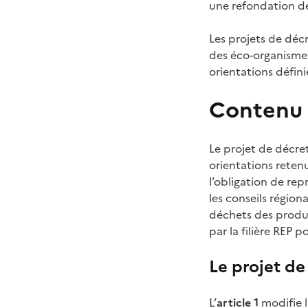
une refondation de 
Les projets de décr
des éco-organismes
orientations définie
Contenu 
Le projet de décret
orientations reten
l’obligation de rep
les conseils région
déchets des produi
par la filière REP 
Le projet de
L’
article 1
modifie l