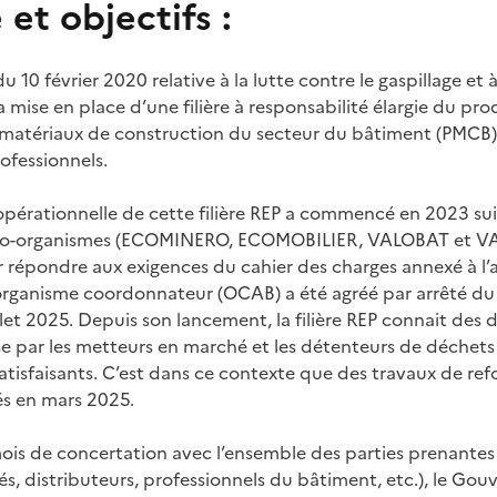
et objectifs :
du 10 février 2020 relative à la lutte contre le gaspillage et
la mise en place d’une filière à responsabilité élargie du pr
s matériaux de construction du secteur du bâtiment (PMCB)
ofessionnels.
pérationnelle de cette filière REP a commencé en 2023 sui
 éco-organismes (ECOMINERO, ECOMOBILIER, VALOBAT et V
répondre aux exigences du cahier des charges annexé à l’ar
’organisme coordonnateur (OCAB) a été agréé par arrêté du 
let 2025. Depuis son lancement, la filière REP connait des dif
e par les metteurs en marché et les détenteurs de déchets
satisfaisants. C’est dans ce contexte que des travaux de re
cés en mars 2025.
ois de concertation avec l’ensemble des parties prenantes
tés, distributeurs, professionnels du bâtiment, etc.), le G