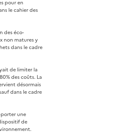
es pour en
ans le cahier des
on des éco-
aux non matures y
hets dans le cadre
it de limiter la
 80% des coûts. La
tervient désormais
 sauf dans le cadre
pporter une
dispositif de
environnement.