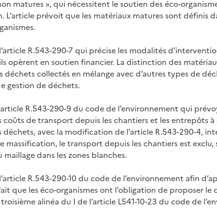
 non matures », qui nécessitent le soutien des éco-organism
n. L’article prévoit que les matériaux matures sont définis d
rganismes.
’article R.543-290-7 qui précise les modalités d’interventi
ils opèrent en soutien financier. La distinction des matéri
es déchets collectés en mélange avec d’autres types de déc
de gestion de déchets.
’article R.543-290-9 du code de l’environnement qui prévoya
 coûts de transport depuis les chantiers et les entrepôts à
 déchets, avec la modification de l’article R.543-290-4, in
 massification, le transport depuis les chantiers est exclu,
maillage dans les zones blanches.
l’article R.543-290-10 du code de l’environnement afin d’a
e fait que les éco-organismes ont l’obligation de proposer le 
troisième alinéa du I de l’article L541-10-23 du code de l’