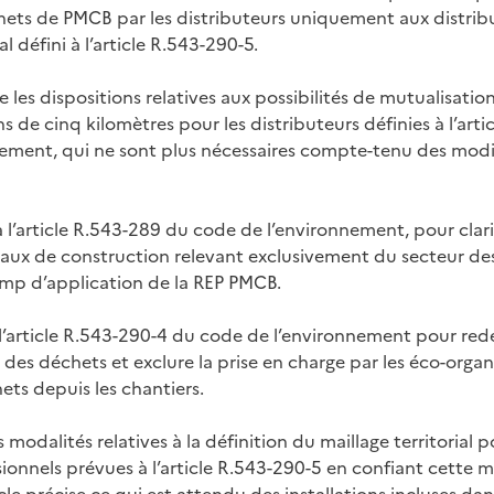
hets de PMCB par les distributeurs uniquement aux distrib
ial défini à l’article R.543-290-5.
les dispositions relatives aux possibilités de mutualisatio
ns de cinq kilomètres pour les distributeurs définies à l’arti
ement, qui ne sont plus nécessaires compte-tenu des modif
 l’article R.543-289 du code de l’environnement, pour clari
aux de construction relevant exclusivement du secteur des
mp d’application de la REP PMCB.
’article R.543-290-4 du code de l’environnement pour redéf
 des déchets et exclure la prise en charge par les éco-orga
ets depuis les chantiers.
s modalités relatives à la définition du maillage territorial 
ionnels prévues à l’article R.543-290-5 en confiant cette m
cle précise ce qui est attendu des installations incluses dans