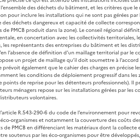
e l’ensemble des déchets du bâtiment, et les critères que le 
tion pour inclure les installations qui ne sont pas gérées par 
rise des déchets dangereux et capacité de collecte correspo
de PMCB produit dans la zone). Le conseil régional définit 
ntale, en concertation avec les collectivités territoriales, 
, les représentants des entreprises du bâtiment et les dist
’en l’absence de définition d’un maillage territorial par le co
opose un projet de maillage qu’il doit soumettre à l’accord
le prévoit également que le cahier des charges en précise l
amment les conditions de déploiement progressif dans les
e points de reprise pour les détenteurs professionnels). Il p
eurs ménagers repose sur les installations gérées par les co
 distributeurs volontaires.
l’article R.543-290-6 du code de l’environnement pour revo
s éco-organismes et notamment la couverture des coûts de
s de PMCB en différenciant les matériaux dont la collecte e
être soutenus par les éco-organismes pour être développés,