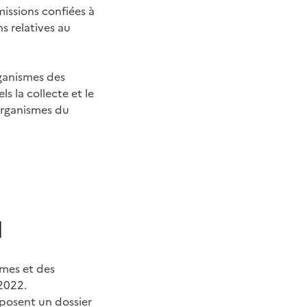
missions confiées à
s relatives au
rganismes des
s la collecte et le
-organismes du
l
smes et des
 2022.
posent un dossier