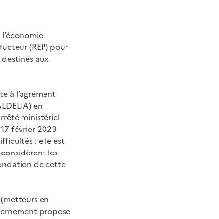
 à l’économie
oducteur (REP) pour
 destinés aux
te à l’agrément
ALDELIA) en
rêté ministériel
17 février 2023
ficultés : elle est
 considèrent les
fondation de cette
 (metteurs en
ouvernement propose