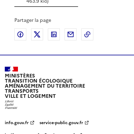
463.9 kio)
Partager la page
Partager sur Facebook
Partager sur X
Partager sur LinkedIn
Partager par email
Copier le lien de 
MINISTÈRES
TRANSITION ÉCOLOGIQUE
AMÉNAGEMENT DU TERRITOIRE
TRANSPORTS
VILLE ET LOGEMENT
info.gouv.fr
service-public.gouv.fr