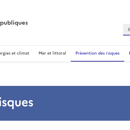
 publiques
Re
rgies et climat
Mer et littoral
Prévention des risques
isques