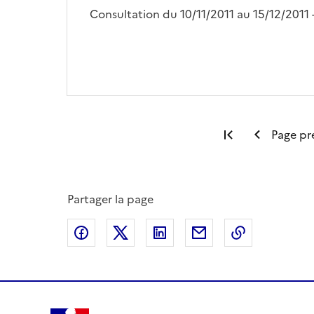
Consultation du 10/11/2011 au 15/12/2011
Première pag
Page pr
Partager la page
Partager sur Facebook
Partager sur X
Partager sur LinkedIn
Partager par email
Copier le l