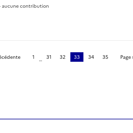
 - aucune contribution
e
écédente
1
31
32
33
34
35
Page 
…
ien de la page dans le presse-papier