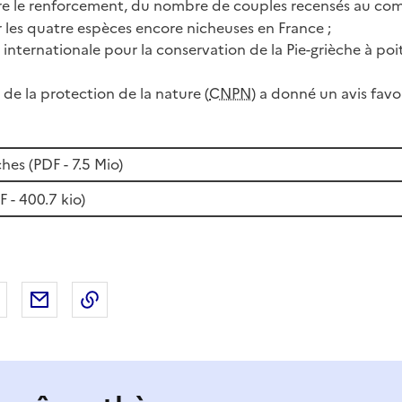
ire le renforcement, du nombre de couples recensés au 
les quatre espèces encore nicheuses en France ;
 internationale pour la conservation de la Pie-grièche à poit
 de la protection de la nature (
CNPN
) a donné un avis favo
hes (
PDF
- 7.5 Mio)
F
- 400.7 kio)
 Facebook
er sur X
Partager sur LinkedIn
Partager par email
Copier le lien de la page dans le presse-pap