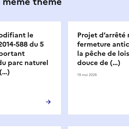
le même thème
difiant le
Projet d’arrêté r
2014-588 du 5
fermeture anti
 portant
la pêche de lois
du parc naturel
douce de (…)
(…)
19 mai 2026