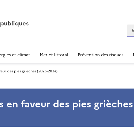
 publiques
Re
rgies et climat
Mer et littoral
Prévention des risques
veur des pies grièches (2025-2034)
ns en faveur des pies grièche