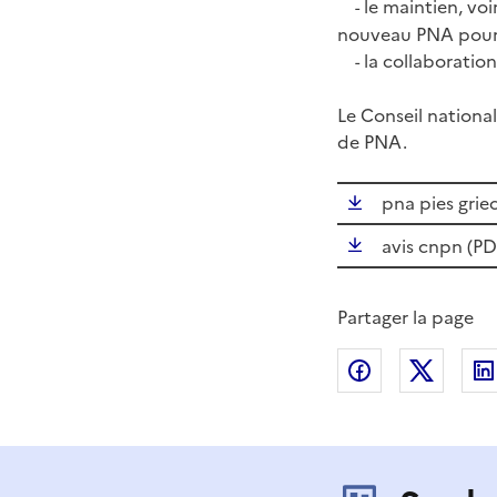
le maintien, vo
-
nouveau PNA pour 
la collaboration
-
Le Conseil national
de PNA.
pna pies griec
avis cnpn (
PD
Partager la page
Partager sur
Partag