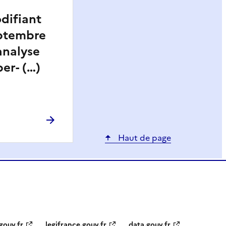
odifiant
eptembre
’analyse
er- (…)
Haut de page
gouv.fr
legifrance.gouv.fr
data.gouv.fr