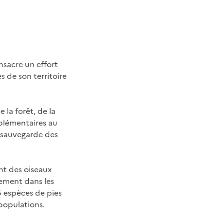
nsacre un effort
s de son territoire
 la forêt, de la
plémentaires au
e sauvegarde des
nt des oiseaux
rement dans les
5 espèces de pies
 populations.