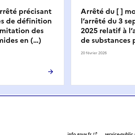
arrêté précisant
Arrêté du [ ] m
es de définition
l’arrêté du 3 s
imitation des
2025 relatif à l
mides en (…)
de substances p
20 février 2026
info.gouv.fr
service-public.