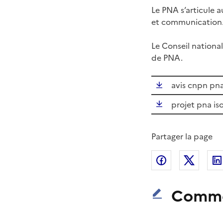
Le PNA s’articule a
et communication. I
Le Conseil national
de PNA.
avis cnpn pna 
projet pna iso
Partager la page
Partager sur
Partag
Comme