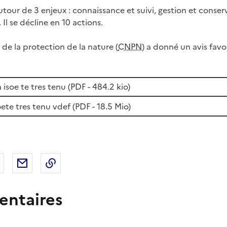
utour de 3 enjeux : connaissance et suivi, gestion et conse
l se décline en 10 actions.
 de la protection de la nature (
CNPN
) a donné un avis favo
isoe te tres tenu (
PDF
- 484.2 kio)
ete tres tenu vdef (
PDF
- 18.5 Mio)
 Facebook
er sur X
Partager sur LinkedIn
Partager par email
Copier le lien de la page dans le presse-pap
ntaires