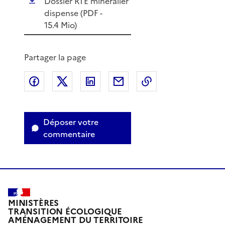
Dossier RTE minéralier
dispense (
PDF
-
15.4 Mio)
Partager la page
Partager sur Facebook
Partager sur X
Partager sur LinkedIn
Partager par email
Copier le lien de 
Déposer votre
commentaire
MINISTÈRES
TRANSITION ÉCOLOGIQUE
AMÉNAGEMENT DU TERRITOIRE