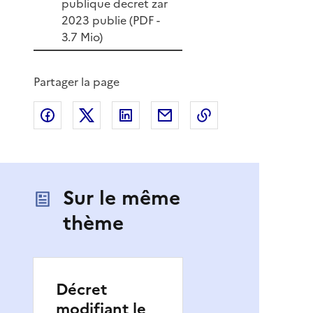
publique decret zar
2023 publie (
PDF
-
3.7 Mio)
Partager la page
Partager sur Facebook
Partager sur X
Partager sur LinkedIn
Partager par email
Copier le lien de 
Sur le même
thème
Décret
modifiant le