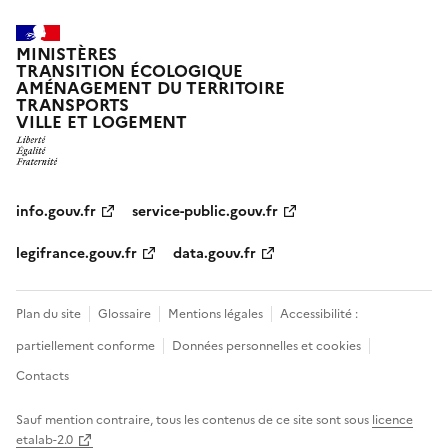
MINISTÈRES
TRANSITION ÉCOLOGIQUE
AMÉNAGEMENT DU TERRITOIRE
TRANSPORTS
VILLE ET LOGEMENT
info.gouv.fr
service-public.gouv.fr
legifrance.gouv.fr
data.gouv.fr
Plan du site
Glossaire
Mentions légales
Accessibilité :
partiellement conforme
Données personnelles et cookies
Contacts
Sauf mention contraire, tous les contenus de ce site sont sous
licence
etalab-2.0