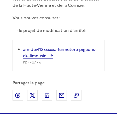
de la Haute-Vienne et de la Corrèze.
Vous pouvez consulter :
le projet de modification d’arrêté
-
am-devl12xxxxxa-fermeture-pigeons-
du-limousin
PDF
- 6.7 kio
Partager la page
Partager sur Facebook
Partager sur X
Partager sur LinkedIn
Partager par email
Copier le lien de 