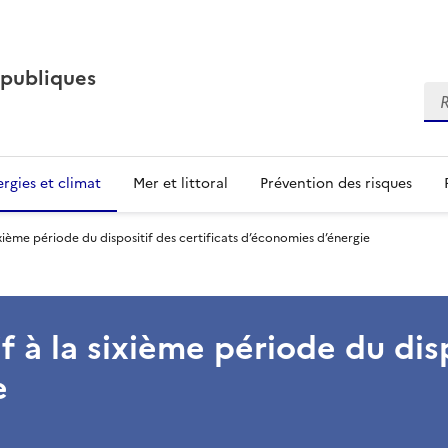
 publiques
Re
rgies et climat
Mer et littoral
Prévention des risques
sixième période du dispositif des certificats d’économies d’énergie
f à la sixième période du disp
e