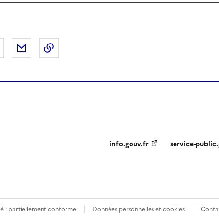
 Facebook
er sur X
Partager sur LinkedIn
Partager par email
Copier le lien de la page dans le presse-pap
info.gouv.fr
service-public.
té : partiellement conforme
Données personnelles et cookies
Conta