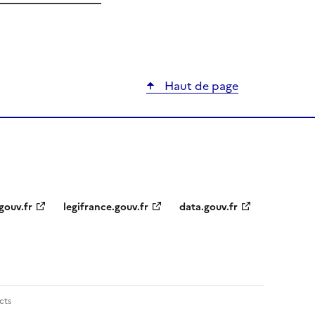
ier
Haut de page
gouv.fr
legifrance.gouv.fr
data.gouv.fr
cts