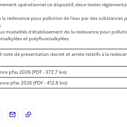
inement opérationnel ce dispositif, deux textes réglementai
 à la redevance pour pollution de l’eau par des substances p
;
 aux modalités d’établissement de la redevance pour polluti
roalkylées et polyfluoroalkylées.
note de presentation decret et arrete relatifs a la redevan
nce pfas 2026 (
PDF
- 372.7 kio)
ance pfas 2026 (
PDF
- 412.8 kio)
 Facebook
er sur X
Partager sur LinkedIn
Partager par email
Copier le lien de la page dans le presse-pap