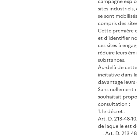
campagne explor
sites industriels
se sont mobilisé
compris des sites
Cette première c
et d’identifier 
ces sites à engag
réduire leurs émi
substances.
Au-delà de cette
incitative dans l
davantage leurs 
Sans nullement r
souhaitait propos
consultation :
1. le décret :
Art. D. 213-48-10
de laquelle est 
Art. D. 213 48
-