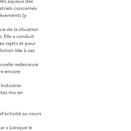
jets aqueux des
ustriels concernés
lèvements (y
e de la situation
. Elle a conduit
es rejets et pour
lution liée à ces
ouvelle redevance
ire encore
Industrie
xtes mis en
 d’activité au cours
par « Lorsque le