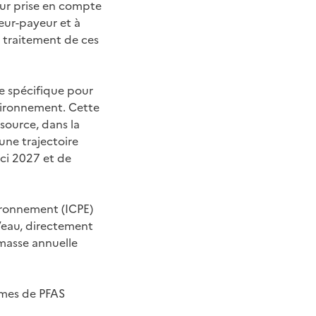
eur prise en compte
ueur-payeur et à
e traitement de ces
e spécifique pour
environnement. Cette
 source, dans la
 une trajectoire
ici 2027 et de
vironnement (ICPE)
l’eau, directement
 masse annuelle
ammes de PFAS