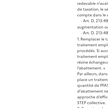
redevable n’avai
de taxation, le s
compte dans le ca
Art. D. 213-48
-
augmentation ou
Art. D. 213-48-
-
1. Remplacer le 
traitement emplo
procédés. Si auc
traitement emplo
résine échangeus
l’abattement. »
Par ailleurs, dan
place un traiteme
quantité de PFAS 
d’abattement ne 
approche d’effic
STEP collective.