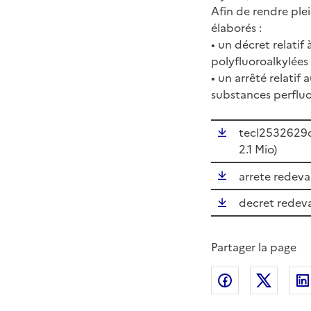
Afin de rendre ple
élaborés :
• un décret relatif
polyfluoroalkylées 
• un arrêté relatif
substances perfluo
tecl2532629d 
2.1 Mio)
arrete redeva
decret redev
Partager la page
Partager sur
Partag