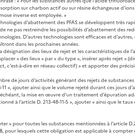
hrase : « Pour les substances autres que l’acide trifluoroac
sorption sur charbon actif ou sur résine échangeuse d’ion
mose inverse est employée. »
chnologies d’abattement des PFAS se développent très rapi
e ne pas restreindre les possibilités d’abattement des re
nologies. D’autres technologies sont efficaces et d’autres,
aîtront dans les prochaines années.
a désignation des lieux de rejet et les caractéristiques de l’ac
mplacer « des lieux » par « du type », insérer après rejet « (d
ct, c’est-à-dire en réseau collectif) » et apporter des préci
mbre de jours d’activités générant des rejets de substance
8-11 », ajouter ainsi que le volume rejeté durant ces jours d’a
s échéant, la mise en œuvre d’un traitement d’épuration ad
nné à l’article D. 213-48-11-5 », ajouter « ainsi que le tau
jouter « pour toutes les substances mentionnées à l’article D.
AB, pour lesquels cette obligation est applicable à compter 