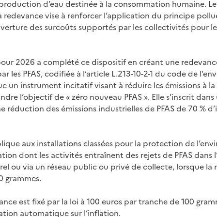
a production d’eau destinée à la consommation humaine. L
la redevance vise à renforcer l’application du principe poll
verture des surcoûts supportés par les collectivités pour l
 pour 2026 a complété ce dispositif en créant une redevanc
par les PFAS, codifiée à l’article L.213-10-2-1 du code de l’
 un instrument incitatif visant à réduire les émissions à la
ndre l’objectif de « zéro nouveau PFAS ». Elle s’inscrit dans
ne réduction des émissions industrielles de PFAS de 70 % d’
lique aux installations classées pour la protection de l’en
tion dont les activités entraînent des rejets de PFAS dans 
rel ou via un réseau public ou privé de collecte, lorsque la
00 grammes.
vance est fixé par la loi à 100 euros par tranche de 100 gr
ation automatique sur l’inflation.