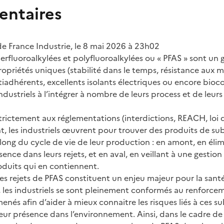
ntaires
 France Industrie, le 8 mai 2026 à 23h02
erfluoroalkylées et polyfluoroalkylées ou « PFAS » sont un
priétés uniques (stabilité dans le temps, résistance aux mil
iadhérents, excellents isolants électriques ou encore bioco
ndustriels à l’intégrer à nombre de leurs process et de leur
rictement aux réglementations (interdictions, REACH, loi d
nt, les industriels œuvrent pour trouver des produits de sub
 long du cycle de vie de leur production : en amont, en él
sence dans leurs rejets, et en aval, en veillant à une gestio
roduits qui en contiennent.
es rejets de PFAS constituent un enjeu majeur pour la santé
 les industriels se sont pleinement conformés au renforce
enés afin d’aider à mieux connaitre les risques liés à ces s
eur présence dans l’environnement. Ainsi, dans le cadre de