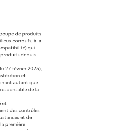
 groupe de produits
ieux corrosifs, à la
mpatibilité) qui
s produits depuis
u 27 février 2025),
stitution et
iminant autant que
n responsable de la
 et
ment des contrôles
ubstances et de
 la première