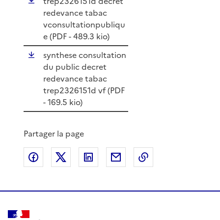
trep2326151d decret
redevance tabac
vconsultationpubliqu
e (
PDF
- 489.3 kio)
synthese consultation
du public decret
redevance tabac
trep2326151d vf (
PDF
- 169.5 kio)
Partager la page
Partager sur Facebook
Partager sur X
Partager sur LinkedIn
Partager par email
Copier le lien de 