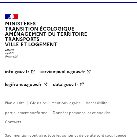
MINISTÈRES
TRANSITION ÉCOLOGIQUE
AMÉNAGEMENT DU TERRITOIRE
TRANSPORTS
VILLE ET LOGEMENT
info.gouv.fr
service-public.gouv.fr
legifrance.gouv.fr
data.gouv.fr
Plan du site
Glossaire
Mentions légales
Accessibilité :
partiellement conforme
Données personnelles et cookies
Contacts
Sauf mention contraire, tous les contenus de ce site sont sous
licence