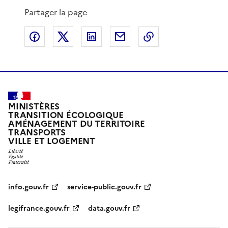
Partager la page
Partager sur Facebook
Partager sur X
Partager sur LinkedIn
Partager par email
Copier le lien de 
MINISTÈRES
TRANSITION ÉCOLOGIQUE
AMÉNAGEMENT DU TERRITOIRE
TRANSPORTS
VILLE ET LOGEMENT
info.gouv.fr
service-public.gouv.fr
legifrance.gouv.fr
data.gouv.fr