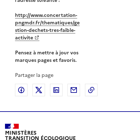
http://www.concertation-
pngmdr.fr/thematiques/ge
stion-dechets-tres-faible-
activite
Pensez à mettre à jour vos
marques pages et favoris.
Partager la page
Partager sur Facebook
Partager sur X
Partager sur LinkedIn
Partager par email
Copier le lien de 
MINISTÈRES
TRANSITION ÉCOLOGIQUE