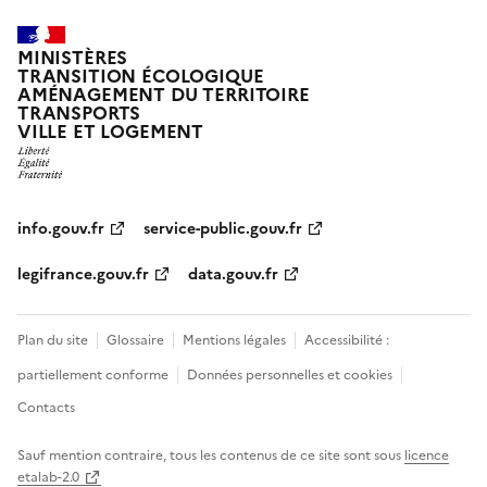
MINISTÈRES
TRANSITION ÉCOLOGIQUE
AMÉNAGEMENT DU TERRITOIRE
TRANSPORTS
VILLE ET LOGEMENT
info.gouv.fr
service-public.gouv.fr
legifrance.gouv.fr
data.gouv.fr
Plan du site
Glossaire
Mentions légales
Accessibilité :
partiellement conforme
Données personnelles et cookies
Contacts
Sauf mention contraire, tous les contenus de ce site sont sous
licence
etalab-2.0