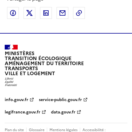
Partager sur Facebook
Partager sur X
Partager sur LinkedIn
Partager par email
Copier le lien de la 
MINISTÈRES
TRANSITION ÉCOLOGIQUE
AMÉNAGEMENT DU TERRITOIRE
TRANSPORTS
VILLE ET LOGEMENT
info.gouv.fr
service-public.gouv.fr
legifrance.gouv.fr
data.gouv.fr
Plan du site
Glossaire
Mentions légales
Accessibilité :