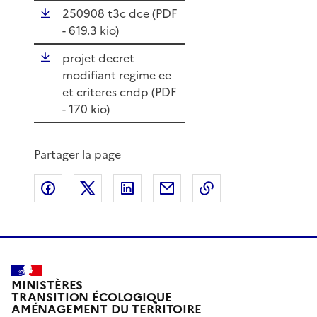
250908 t3c dce (
PDF
- 619.3 kio)
projet decret
modifiant regime ee
et criteres cndp (
PDF
- 170 kio)
Partager la page
Partager sur Facebook
Partager sur X
Partager sur LinkedIn
Partager par email
Copier le lien de 
MINISTÈRES
TRANSITION ÉCOLOGIQUE
AMÉNAGEMENT DU TERRITOIRE