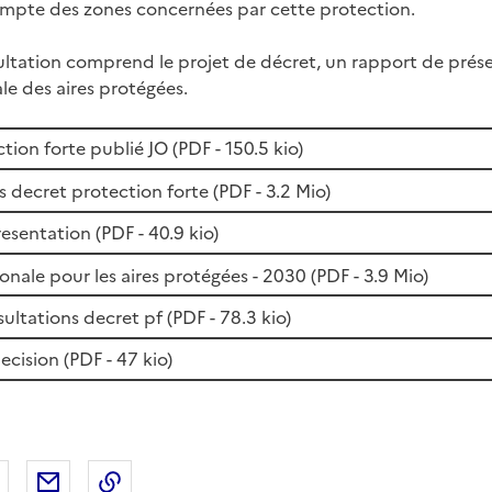
mpte des zones concernées par cette protection.
ultation comprend le projet de décret, un rapport de prése
ale des aires protégées.
tion forte publié JO (
PDF
- 150.5 kio)
decret protection forte (
PDF
- 3.2 Mio)
esentation (
PDF
- 40.9 kio)
onale pour les aires protégées - 2030 (
PDF
- 3.9 Mio)
ultations decret pf (
PDF
- 78.3 kio)
ecision (
PDF
- 47 kio)
 Facebook
er sur X
Partager sur LinkedIn
Partager par email
Copier le lien de la page dans le presse-pap