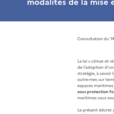
modalités de la mise 
Consultation du 1
La loi « climat et r
de l’adoption d’une
stratégie, à savoir
outre-mer, sur terr
espaces maritimes 
sous protection fo
maritimes sous souv
Le présent décret a