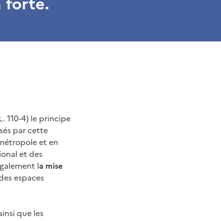
 forte.
L. 110-4) le principe
isés par cette
 métropole et en
ional et des
également l
a mise
 des espaces
ainsi que les