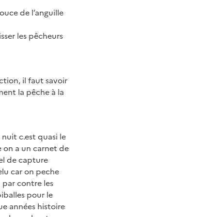
ouce de l’anguille
isser les pêcheurs
ion, il faut savoir
ement la pêche à la
nuit c.est quasi le
e on a un carnet de
éel de capture
elu car on peche
. par contre les
iballes pour le
e années histoire