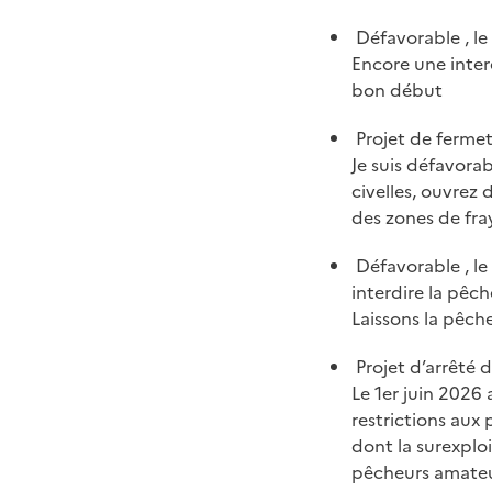
Défavorable , le
Encore une interd
bon début
Projet de fermetu
Je suis défavorab
civelles, ouvrez
des zones de fray
Défavorable , le
interdire la pêch
Laissons la pêch
Projet d’arrêté d
Le 1er juin 2026
restrictions aux p
dont la surexplo
pêcheurs amateur