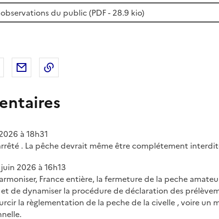
observations du public (
PDF
- 28.9 kio)
 Facebook
er sur X
Partager sur LinkedIn
Partager par email
Copier le lien de la page dans le presse-pap
ntaires
 2026 à 18h31
arrêté . La pêche devrait même être complétement interdit
 juin 2026 à 16h13
harmoniser, France entière, la fermeture de la peche amateur
et et de dynamiser la procédure de déclaration des prélèveme
rcir la règlementation de la peche de la civelle , voire un 
nelle.