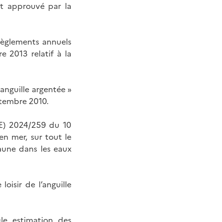
et approuvé par la
règlements annuels
 2013 relatif à la
 anguille argentée »
ptembre 2010.
UE) 2024/259 du 10
en mer, sur tout le
jaune dans les eaux
oisir de l’anguille
ule estimation des