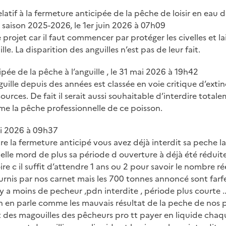
elatif à la fermeture anticipée de la pêche de loisir en eau d
 saison 2025-2026, le 1er juin 2026 à 07h09
projet car il faut commencer par protéger les civelles et la
le. La disparition des anguilles n’est pas de leur fait.
pée de la pêche à l’anguille , le 31 mai 2026 à 19h42
lle depuis des années est classée en voie critique d’extinct
sources. De fait il serait aussi souhaitable d’interdire total
me la pêche professionnelle de ce poisson.
ai 2026 à 09h37
 la fermeture anticipé vous avez déjà interdit sa peche la 
lle mord de plus sa période d ouverture à déjà été réduit
re c il suffit d’attendre 1 ans ou 2 pour savoir le nombre r
urnis par nos carnet mais les 700 tonnes annoncé sont farf
 il y a moins de pecheur ,pdn interdite , période plus courte .
n en parle comme les mauvais résultat de la peche de nos p
des magouilles des pêcheurs pro tt payer en liquide chaqu