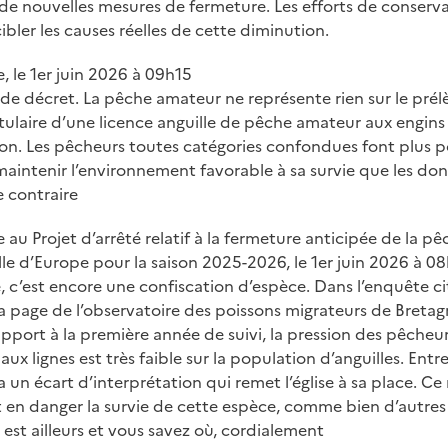
 de nouvelles mesures de fermeture. Les efforts de conserv
ibler les causes réelles de cette diminution.
, le 1er juin 2026 à 09h15
 de décret. La pêche amateur ne représente rien sur le pr
itulaire d’une licence anguille de pêche amateur aux engins et
tion. Les pêcheurs toutes catégories confondues font plus 
maintenir l’environnement favorable à sa survie que les do
e contraire
au Projet d’arrêté relatif à la fermeture anticipée de la pêc
lle d’Europe pour la saison 2025-2026, le 1er juin 2026 à 0
, c’est encore une confiscation d’espèce. Dans l’enquête c
 la page de l’observatoire des poissons migrateurs de Bretag
r rapport à la première année de suivi, la pression des pêcheur
ux lignes est très faible sur la population d’anguilles. Ent
y a un écart d’interprétation qui remet l’église à sa place. Ce
t en danger la survie de cette espèce, comme bien d’autres 
 est ailleurs et vous savez où, cordialement