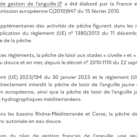
de gestion de l’anguille
a été élaboré par la France 
mission européenne C(2010)947 du 15 février 2010.
upplémentaires des activités de pêche figurent dans les 
plication du règlement (UE) n° 1380/2013 du 11 décembre
 de la pêche.
es règlements, la pêche de loisir aux stades « civelle » et «
eau douce et en mer, depuis le décret n° 2010-1110 du 22 se
ment (UE) 2023/194 du 30 janvier 2023 et le règlement (
irectement interdit la pêche de loisir de l’anguille jaune 
ion européenne, ainsi que la pêche de loisir de l’anguille 
s hydrographiques méditerranéens.
ns les bassins Rhône-Méditerranée et Corse, la pêche de l
c autorisée en eau douce.
tion du plan de gestion français de l’anguille, une se