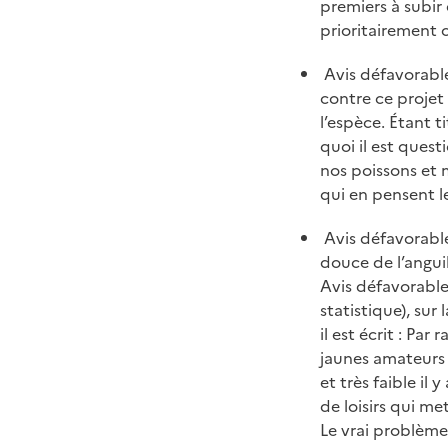
premiers à subir
prioritairement c
Avis défavorable
contre ce projet
l’espèce. Étant t
quoi il est ques
nos poissons et 
qui en pensent l
Avis défavorable 
douce de l’angui
Avis défavorable
statistique), sur
il est écrit : Pa
jaunes amateurs a
et très faible il 
de loisirs qui me
Le vrai problème