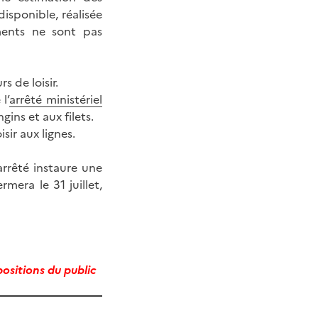
isponible, réalisée
ments ne sont pas
s de loisir.
l’
arrêté ministériel
gins et aux filets.
sir aux lignes.
arrêté instaure une
mera le 31 juillet,
positions du public