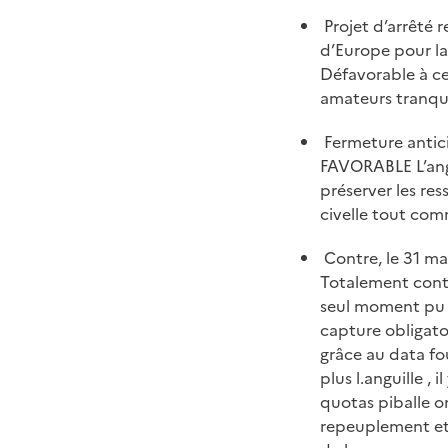
Projet d’arrêté r
d’Europe pour la
Défavorable à ce 
amateurs tranquil
Fermeture antici
FAVORABLE L’angui
préserver les res
civelle tout com
Contre, le 31 m
Totalement contre
seul moment pu e
capture obligatoi
grâce au data fo
plus l.anguille ,
quotas piballe o
repeuplement et 