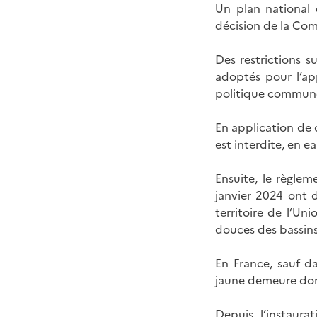
Un
plan national 
décision de la Com
Des restrictions s
adoptés pour l’ap
politique commune
En application de c
est interdite, en 
Ensuite, le règle
janvier 2024 ont d
territoire de l’Un
douces des bassin
En France, sauf da
jaune demeure don
Depuis l’instaura