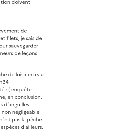
ation doivent
élèvement de
 filets, je sais de
pour sauvegarder
nneurs de leçons
he de loisir en eau
8h34
itée ( enquête
ne, en conclusion,
s d’anguilles
re non négligeable
 n’est pas la pêche
espèces d’ailleurs.