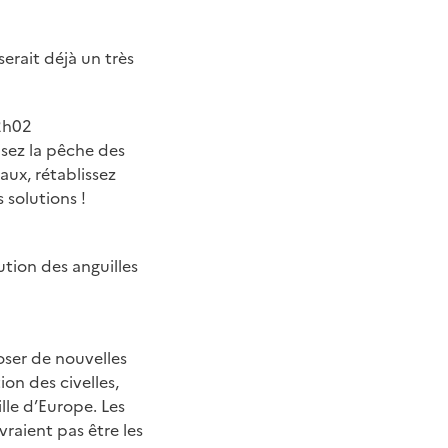
serait déjà un très
12h02
isez la pêche des
aux, rétablissez
 solutions !
ution des anguilles
oser de nouvelles
ion des civelles,
lle d’Europe. Les
raient pas être les