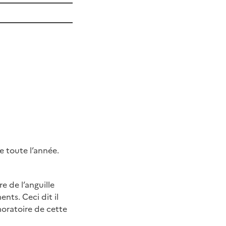
ier
e toute l’année.
e de l’anguille
nts. Ceci dit il
moratoire de cette