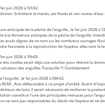
 1er juin 2026 à 12h52
iction. Entretenir le marais, ses fossés et son niveau d’eau 
re anticipée de la pêche de l’anguille , le 1er juin 2026 à 
le à la fermeture anticipée de la pêche de l’anguille. Interd
 des accès dignes de ce nom sur les nombreux ouvrages fluvi
ère favorable à la reproduction de l’espèce, elles sont là les
 1er juin 2026 à 10h05
e des civelles serait déjà une solution pour réduire la dimin
e amateur des anguilles Tranquille !!! Cordialement
e l’anguille , le 1er juin 2026 à 09h52
 a 9h50 , Avis défavorable à ce projet d’arrêté. Avant d’imp
êcheurs de loisir, il serait nécessaire de renforcer la protect
itation constitue l’une des principales menaces pour l’angui
s ne sont pas responsables du déclin de l’espèce et ne dev