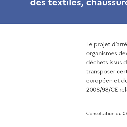
des textiles, chaussur
Le projet d’arr
organismes deva
déchets issus d
transposer cert
européen et du
2008/98/CE rel
Consultation du 0