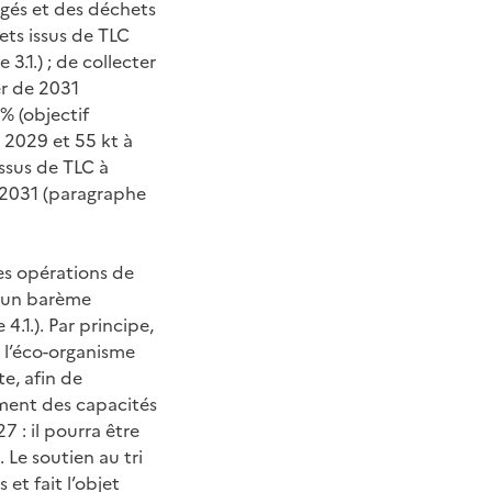
sagés et des déchets
ets issus de TLC
.1.) ; de collecter
r de 2031
% (objectif
 2029 et 55 kt à
issus de TLC à
e 2031 (paragraphe
les opérations de
d’un barème
4.1.). Par principe,
, l’éco-organisme
e, afin de
ement des capacités
 : il pourra être
 Le soutien au tri
et fait l’objet