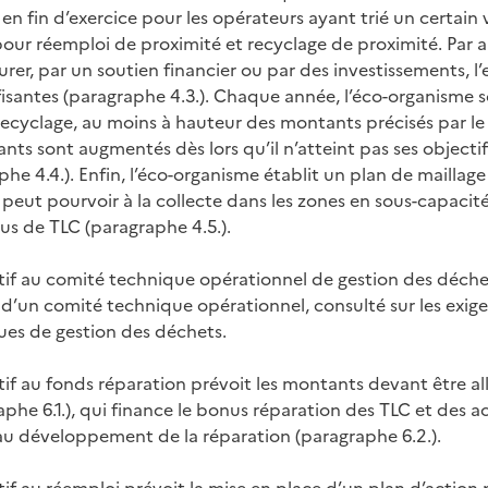
 en fin d’exercice pour les opérateurs ayant trié un certain
pour réemploi de proximité et recyclage de proximité. Par ail
rer, par un soutien financier ou par des investissements, l
ffisantes (paragraphe 4.3.). Chaque année, l’éco-organisme 
recyclage, au moins à hauteur des montants précisés par le
nts sont augmentés dès lors qu’il n’atteint pas ses objecti
he 4.4.). Enfin, l’éco-organisme établit un plan de maillage 
 peut pourvoir à la collecte dans les zones en sous-capacit
ssus de TLC (paragraphe 4.5.).
latif au comité technique opérationnel de gestion des déche
 d’un comité technique opérationnel, consulté sur les exige
es de gestion des déchets.
atif au fonds réparation prévoit les montants devant être a
phe 6.1.), qui finance le bonus réparation des TLC et des a
u développement de la réparation (paragraphe 6.2.).
atif au réemploi prévoit la mise en place d’un plan d’action