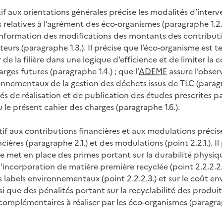
atif aux orientations générales précise les modalités d’inte
és relatives à l’agrément des éco-organismes (paragraphe 1.2.)
 l’information des modifications des montants des contribut
urs (paragraphe 1.3.). Il précise que l’éco-organisme est t
r de la filière dans une logique d’efficience et de limiter la 
rges futures (paragraphe 1.4.) ; que l’
ADEME
assure l’obser
nnementaux de la gestion des déchets issus de TLC (paragra
és de réalisation et de publication des études prescrites p
le présent cahier des charges (paragraphe 1.6.).
atif aux contributions financières et aux modulations précis
cières (paragraphe 2.1.) et des modulations (point 2.2.1.). I
e met en place des primes portant sur la durabilité physiq
r l’incorporation de matière première recyclée (point 2.2.2.2.)
es labels environnementaux (point 2.2.2.3.) et sur le coût 
nsi que des pénalités portant sur la recyclabilité des produits 
 complémentaires à réaliser par les éco-organismes (paragra