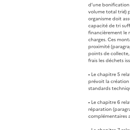
d’une bonification
volume total trié) 
organisme doit assu
capacité de tri su
financièrement le 
charges. Ces monta
proximité (paragrap
points de collecte,
frais les déchets i
• Le chapitre 5 re
prévoit la création
standards techniqu
• Le chapitre 6 rel
réparation (paragra
complémentaires a
• Le chapitre 7 rel