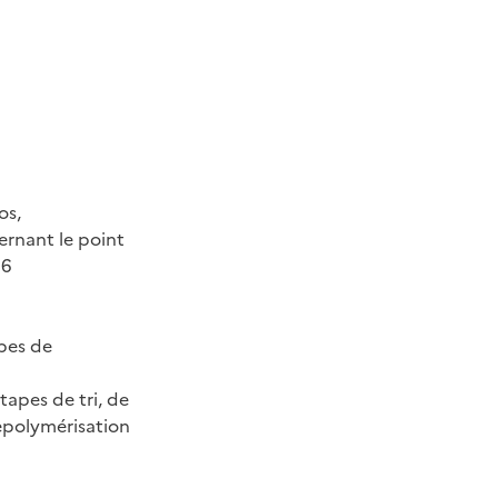
ier
os,
rnant le point
56
apes de
tapes de tri, de
repolymérisation