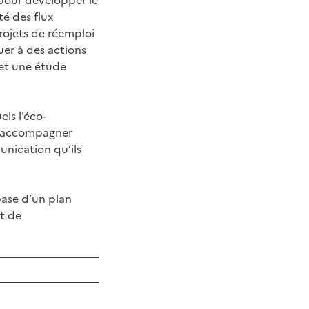
té des flux
rojets de réemploi
uer à des actions
 et une étude
els l’éco-
d’accompagner
unication qu’ils
base d’un plan
et de