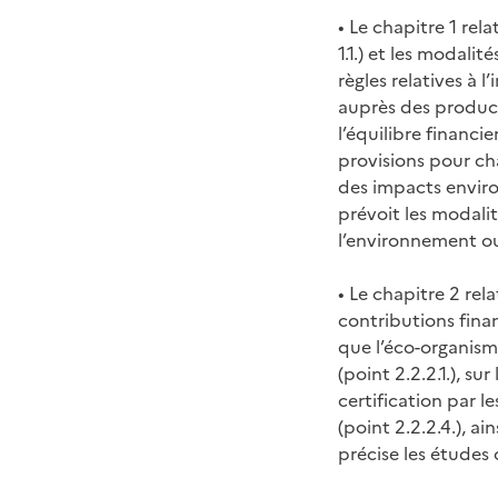
• Le chapitre 1 rel
1.1.) et les modalit
règles relatives à
auprès des producte
l’équilibre financie
provisions pour cha
des impacts enviro
prévoit les modalit
l’environnement ou 
• Le chapitre 2 rel
contributions finan
que l’éco-organism
(point 2.2.2.1.), su
certification par l
(point 2.2.2.4.), ai
précise les études