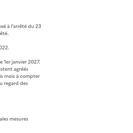
xé à l’arrêté du 23
êté.
2022.
e 1er janvier 2027.
estent agréés
ois mois à compter
au regard des
pales mesures