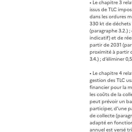
• Le chapitre 3 rel
issus de TLC impos
dans les ordures mé
330 kt de déchets 
(paragraphe 3.2.) 
indicatif) et de r
partir de 2031 (pa
proximité à partir
3.4.) ; d’éliminer 
• Le chapitre 4 rel
gestion des TLC us
financier pour la m
les coûts de la col
peut prévoir un ba
participer, d’une p
de collecte (paragr
adapté en fonction 
annuel est versé tr