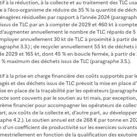
atif à la réduction, à la collecte et au traitement des TLC u
e à l’éco-organisme de réduire de 35 % la quantité de déch
nagères résiduelles par rapport à l’année 2024 (paragraphe 3
issus de TLC par an à compter de 2029 et 460 kt à compte
; d’augmenter annuellement le nombre de TLC réparés de 5 
éemployer annuellement 30 kt de TLC à proximité à partir de
ragraphe 3.3.) ; de recycler annuellement 55 kt de déchets 
 de 2029 et 165 kt, dont 45 % en boucle fermée, à partir d
0,5 % maximum des déchets issus de TLC (paragraphe 3.5.).
atif à la prise en charge financière des coûts supportés par 
agés et des déchets issus de TLC prévoit la mise en place 
ise en place de la traçabilité par les opérateurs (paragraphe 
lecte sont couverts par le soutien au tri mais, par exception
rème financier pour accompagner les opérateurs de collect
art, aux coûts de la collecte et, d’autre part, au développ
aphe 4.2.). Le soutien annuel est de 268 € par tonne en 2027
d’un coefficient de productivité sur les exercices suivants.
imestriellement en fonction de la qualification des exutoires 