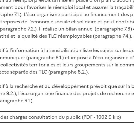
ent pour favoriser le réemploi local et assurer la traçabili
aphe 7.1.). L’éco-organisme participe au financement des p
treprises de l’économie sociale et solidaire et peut contrib
ragraphe 7.2.). Il réalise un bilan annuel (paragraphe 7.3)
tité et la qualité des TLC réemployables (paragraphe 7.4.).
if à l’information à la sensibilisation liste les sujets sur lesqu
mmuniquer (paragraphe 8.1.) et impose à l’éco-organisme 
collectivités territoriales et leurs groupements sur la comm
llecte séparée des TLC (paragraphe 8.2.).
atif à la recherche et au développement prévoit que sur la 
he 9.2.), l’éco-organisme finance des projets de recherche 
agraphe 9.1.).
r des charges consultation du public (
PDF
- 1002.9 kio)