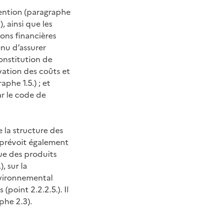
rvention (paragraphe
, ainsi que les
ions financières
enu d’assurer
constitution de
vation des coûts et
phe 1.5.) ; et
ar le code de
e la structure des
l prévoit également
ue des produits
, sur la
environnemental
(point 2.2.2.5.). Il
phe 2.3).