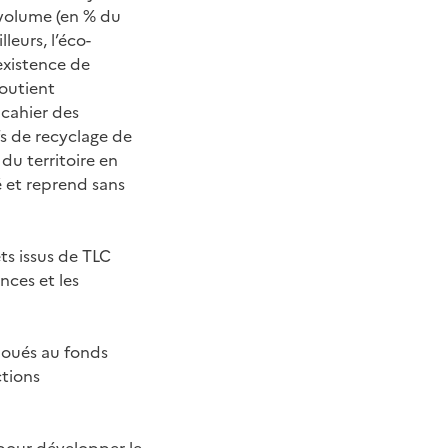
 volume (en % du
leurs, l’éco-
’existence de
soutient
 cahier des
fs de recyclage de
du territoire en
é et reprend sans
ts issus de TLC
nces et les
lloués au fonds
ctions
 pour développer le