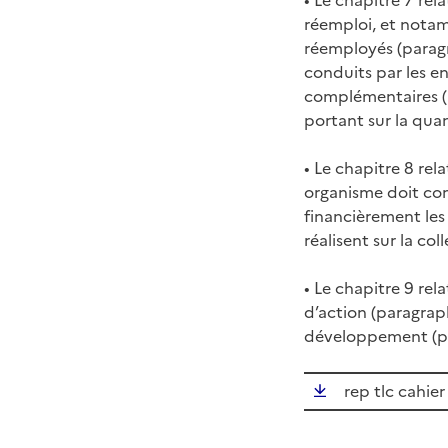
réemploi, et notamm
réemployés (paragr
conduits par les en
complémentaires (pa
portant sur la quan
• Le chapitre 8 relat
organisme doit co
financièrement les 
réalisent sur la co
• Le chapitre 9 rel
d’action (paragrap
développement (par
rep tlc cahie