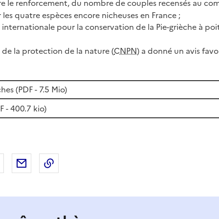
ire le renforcement, du nombre de couples recensés au 
les quatre espèces encore nicheuses en France ;
 internationale pour la conservation de la Pie-grièche à poit
 de la protection de la nature (
CNPN
) a donné un avis favo
hes (
PDF
- 7.5 Mio)
F
- 400.7 kio)
 Facebook
er sur X
Partager sur LinkedIn
Partager par email
Copier le lien de la page dans le presse-pap