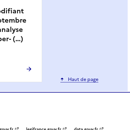
odifiant
eptembre
’analyse
er- (…)
Haut de page
gouv.fr
legifrance.gouv.fr
data.gouv.fr