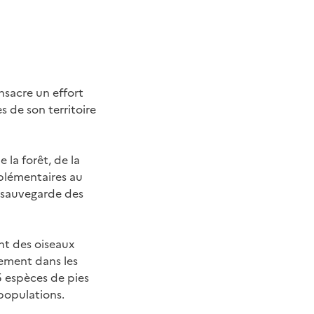
nsacre un effort
s de son territoire
 la forêt, de la
plémentaires au
e sauvegarde des
nt des oiseaux
rement dans les
5 espèces de pies
 populations.