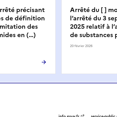
arrêté précisant
Arrêté du [ ] m
es de définition
l’arrêté du 3 s
imitation des
2025 relatif à l
mides en (…)
de substances p
20 février 2026
info.gouv.fr
service-public.