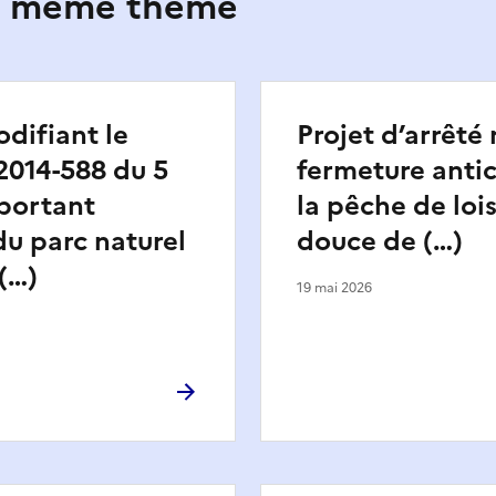
le même thème
difiant le
Projet d’arrêté r
2014-588 du 5
fermeture anti
 portant
la pêche de lois
du parc naturel
douce de (…)
(…)
19 mai 2026