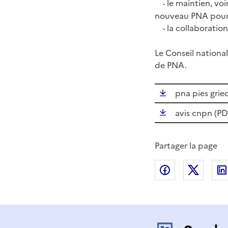
le maintien, vo
-
nouveau PNA pour 
la collaboration
-
Le Conseil national
de PNA.
pna pies griec
avis cnpn (
PD
Partager la page
Partager sur
Partag