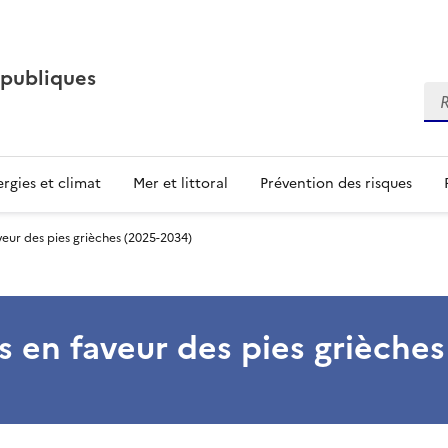
 publiques
Re
rgies et climat
Mer et littoral
Prévention des risques
veur des pies grièches (2025-2034)
ns en faveur des pies grièche