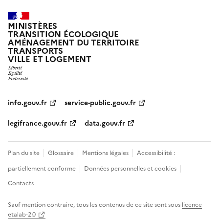
MINISTÈRES
TRANSITION ÉCOLOGIQUE
AMÉNAGEMENT DU TERRITOIRE
TRANSPORTS
VILLE ET LOGEMENT
info.gouv.fr
service-public.gouv.fr
legifrance.gouv.fr
data.gouv.fr
Plan du site
Glossaire
Mentions légales
Accessibilité :
partiellement conforme
Données personnelles et cookies
Contacts
Sauf mention contraire, tous les contenus de ce site sont sous
licence
etalab-2.0