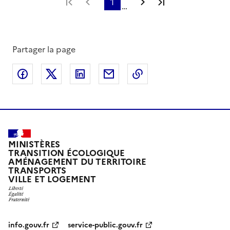
Première page
Page précédente
1
Page suivante
Dernière page
…
Partager la page
Partager sur Facebook
Partager sur X
Partager sur LinkedIn
Partager par email
Copier le lien de la 
MINISTÈRES
TRANSITION ÉCOLOGIQUE
AMÉNAGEMENT DU TERRITOIRE
TRANSPORTS
VILLE ET LOGEMENT
info.gouv.fr
service-public.gouv.fr