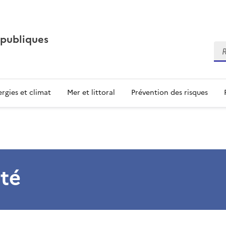
 publiques
Re
rgies et climat
Mer et littoral
Prévention des risques
ité