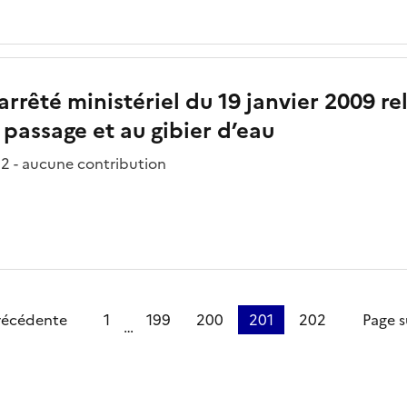
arrêté ministériel du 19 janvier 2009 r
 passage et au gibier d’eau
2 - aucune contribution
e
récédente
1
199
200
201
202
Page s
…