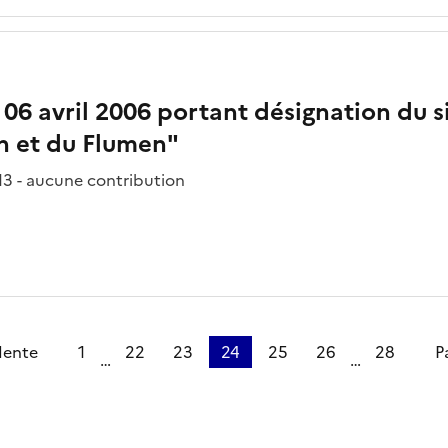
 06 avril 2006 portant désignation du s
on et du Flumen"
3 - aucune contribution
dente
1
22
23
24
25
26
28
P
…
…