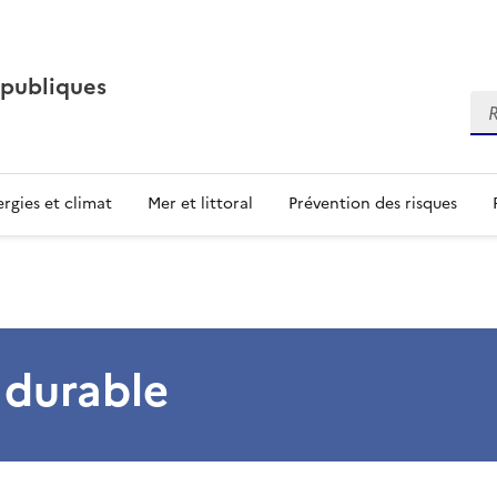
 publiques
Re
rgies et climat
Mer et littoral
Prévention des risques
durable