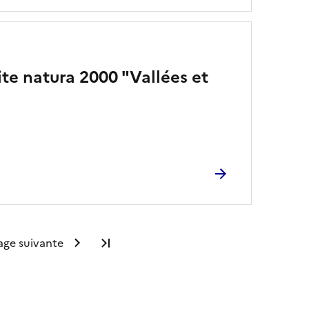
ite natura 2000 "Vallées et
age suivante
Dernière page