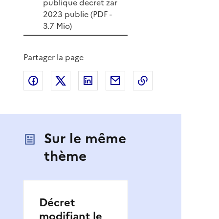
publique decret zar
2023 publie (
PDF
-
3.7 Mio)
Partager la page
Partager sur Facebook
Partager sur X
Partager sur LinkedIn
Partager par email
Copier le lien de 
Sur le même
thème
Décret
modifiant le